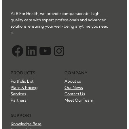
At B For Health, we provide compassionate, high-
quality care with expert professionals and advanced
solutions, ensuring your well-being anytime you need
it.
Facebook
LinkedIn
YouTube
Instagram
PRODUCTS
COMPANY
Portfolio List
About us
Plans & Pricing
Our News
Services
Contact Us
Partners
Meet Our Team
SUPPORT
Knowledge Base