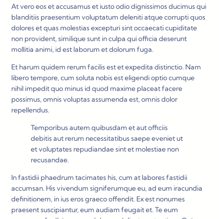
At vero eos et accusamus et iusto odio dignissimos ducimus qui
blanditiis praesentium voluptatum deleniti atque corrupti quos
dolores et quas molestias excepturi sint occaecati cupiditate
non provident, similique sunt in culpa qui officia deserunt
mollitia animi, id est laborum et dolorum fuga.
Et harum quidem rerum facilis est et expedita distinctio. Nam
libero tempore, cum soluta nobis est eligendi optio cumque
nihil impedit quo minus id quod maxime placeat facere
possimus, omnis voluptas assumenda est, omnis dolor
repellendus.
Temporibus autem quibusdam et aut officiis
debitis aut rerum necessitatibus saepe eveniet ut
et voluptates repudiandae sint et molestiae non
recusandae.
In fastidii phaedrum tacimates his, cum at labores fastidii
accumsan. His vivendum signiferumque eu, ad eum iracundia
definitionem, in ius eros graeco offendit. Ex est nonumes
praesent suscipiantur, eum audiam feugait et. Te eum