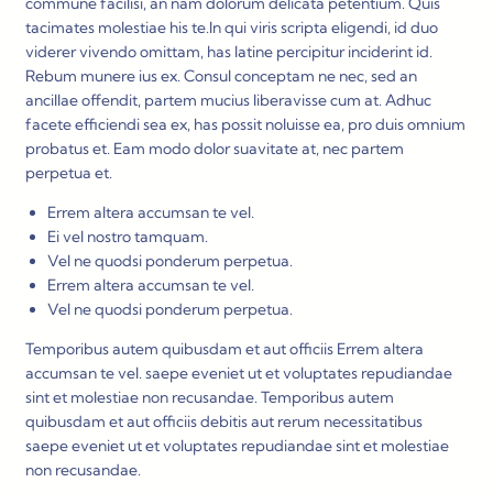
commune facilisi, an nam dolorum delicata petentium. Quis
tacimates molestiae his te.In qui viris scripta eligendi, id duo
viderer vivendo omittam, has latine percipitur inciderint id.
Rebum munere ius ex. Consul conceptam ne nec, sed an
ancillae offendit, partem mucius liberavisse cum at. Adhuc
facete efficiendi sea ex, has possit noluisse ea, pro duis omnium
probatus et. Eam modo dolor suavitate at, nec partem
perpetua et.
Errem altera accumsan te vel.
Ei vel nostro tamquam.
Vel ne quodsi ponderum perpetua.
Errem altera accumsan te vel.
Vel ne quodsi ponderum perpetua.
Temporibus autem quibusdam et aut officiis Errem altera
accumsan te vel. saepe eveniet ut et voluptates repudiandae
sint et molestiae non recusandae. Temporibus autem
quibusdam et aut officiis debitis aut rerum necessitatibus
saepe eveniet ut et voluptates repudiandae sint et molestiae
non recusandae.